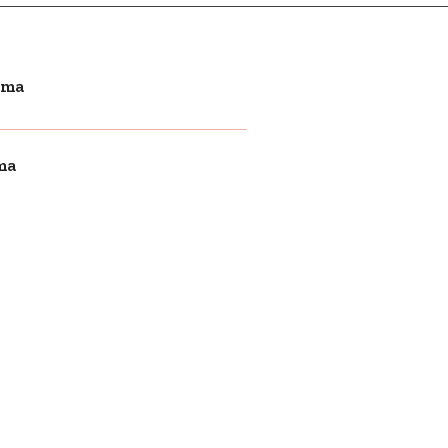
ema
ma