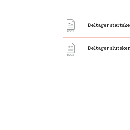
Deltager startsk
Deltager slutske